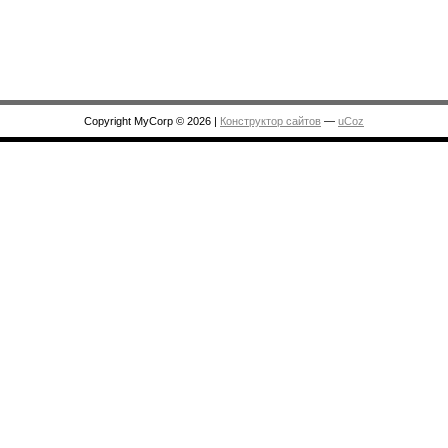
Copyright MyCorp © 2026
|
Конструктор сайтов
—
uCoz