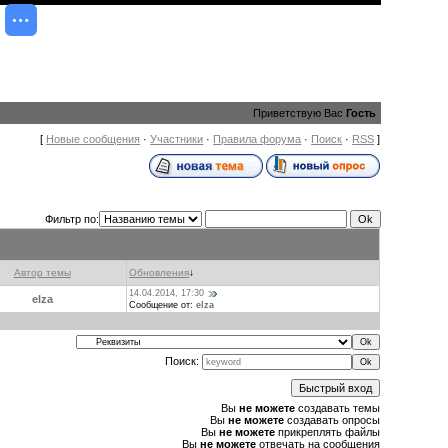
Приветствую Вас
Гость
[
Новые сообщения
·
Участники
·
Правила форума
·
Поиск
·
RSS
]
Фильтр по:
Автор темы
Обновления
↓
14.04.2014, 17:30
elza
Сообщение от:
elza
Поиск:
Вы
не можете
создавать темы
Вы
не можете
создавать опросы
Вы
не можете
прикреплять файлы
Вы
не можете
отвечать на сообщения