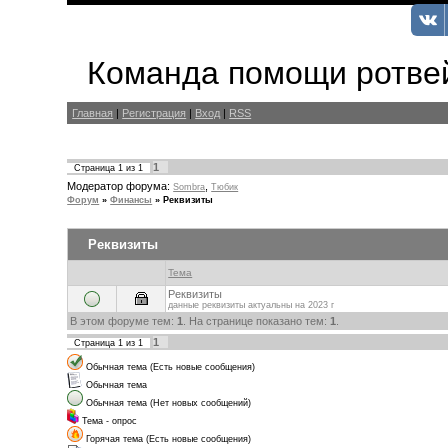
Команда помощи ротвей
Главная
|
Регистрация
|
Вход
|
RSS
1
Страница
1
из
1
Модератор форума:
,
Sombra
Тюбик
Форум
»
Финансы
»
Реквизиты
Реквизиты
Тема
Реквизиты
данные реквизиты актуальны на 2023 г
В этом форуме тем:
1
. На странице показано тем:
1
.
1
Страница
1
из
1
Обычная тема (Есть новые сообщения)
Обычная тема
Обычная тема (Нет новых сообщений)
Тема - опрос
Горячая тема (Есть новые сообщения)