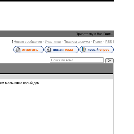
Приветствую Вас
Гость
[
Новые сообщения
·
Участники
·
Правила форума
·
Поиск
·
RSS
]
Ищем мальчишке новый дом.