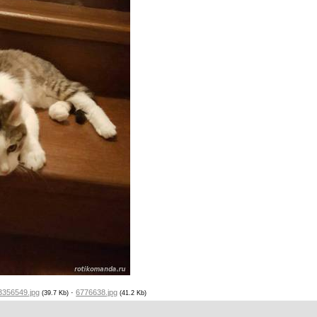
3356549.jpg
·
6776638.jpg
(39.7 Kb)
(41.2 Kb)