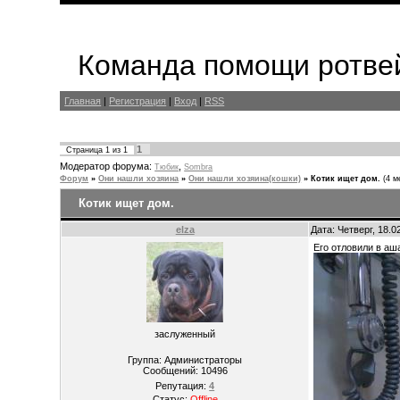
Команда помощи ротвей
Главная
|
Регистрация
|
Вход
|
RSS
1
Страница
1
из
1
Модератор форума:
,
Тюбик
Sombra
Форум
»
Они нашли хозяина
»
Они нашли хозяина(кошки)
»
Котик ищет дом.
(4 м
Котик ищет дом.
elza
Дата: Четверг, 18.
Его отловили в аш
заслуженный
Группа: Администраторы
Сообщений:
10496
Репутация:
4
Статус:
Offline