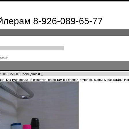
лерам 8-926-089-65-77
есяца)
02.2016, 22:50 | Сообщение #
1
ане. Как туда попал не известно, но он там бы пропал, точно бы машины раскатали. 