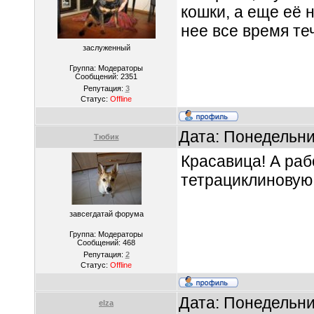
кошки, а еще её н
нее все время теч
заслуженный
Группа: Модераторы
Сообщений:
2351
Репутация:
3
Статус:
Offline
Дата: Понедельни
Тюбик
Красавица! А раб
тетрациклиновую
завсегдатай форума
Группа: Модераторы
Сообщений:
468
Репутация:
2
Статус:
Offline
Дата: Понедельни
elza