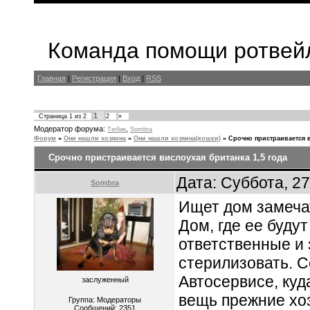
Команда помощи ротвейл
Главная
|
Регистрация
|
Вход
|
RSS
1
Страница
1
из
2
2
»
Модератор форума:
,
Тюбик
Sombra
Форум
»
Они нашли хозяина
»
Они нашли хозяина(кошки)
»
Срочно пристраивается в
Срочно пристраивается вислоухая британка 1,5 года
Дата: Суббота, 2
Sombra
Ищет дом замечат
Дом, где ее будут
ответственные и
стерилизовать. С
Автосервисе, куд
заслуженный
вещь прежние хоз
Группа: Модераторы
Сообщений:
2351