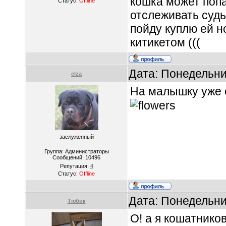
кошка может попа
Статус:
Offline
отслеживать судьб
пойду куплю ей н
китикетом (((
Дата: Понедельни
elza
На малышку уже е
заслуженный
Группа: Администраторы
Сообщений:
10496
Репутация:
4
Статус:
Offline
Дата: Понедельни
Тюбик
О! а я кошатников