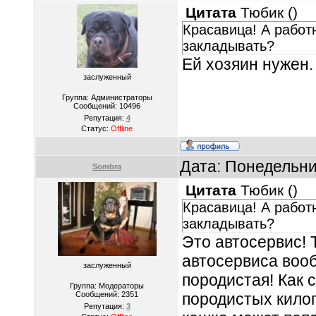
Цитата
Тюбик
(
)
Красавица! А работ
закладывать?
Ей хозяин нужен.
заслуженный
Группа: Администраторы
Сообщений:
10496
Репутация:
4
Статус:
Offline
Дата: Понедельни
Sombra
Цитата
Тюбик
(
)
Красавица! А работ
закладывать?
Это автосервис! 
автосервиса вооб
заслуженный
породистая! Как 
Группа: Модераторы
Сообщений:
2351
породистых кило
Репутация:
3