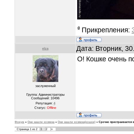
Прикрепления:
Дата: Вторник, 30
elza
О! Кошке очень по
заслуженный
Группа: Администраторы
Сообщений:
10496
Репутация:
4
Статус:
Offline
Форум
»
Они нашли хозяина
»
Они нашли хозяина(кошки)
»
Срочно пристраивается в
1
Страница
1
из
2
2
»