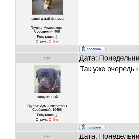
завсегдатай форума
Группа: Модераторы
Сообщений:
468
Репутация:
2
Статус:
Offline
Дата: Понедельни
elza
Так уже очередь 
заслуженный
Группа: Администраторы
Сообщений:
10496
Репутация:
4
Статус:
Offline
Дата: Понедельни
elza