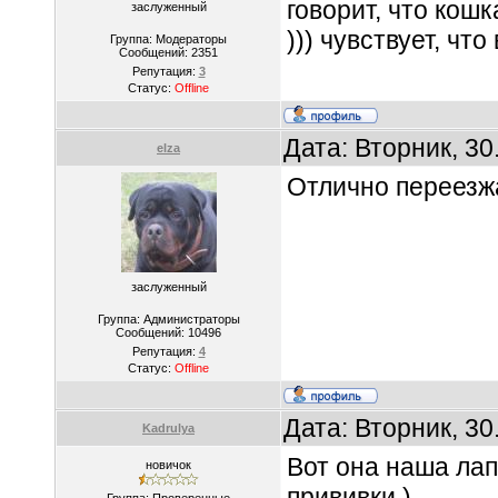
говорит, что кош
заслуженный
))) чувствует, чт
Группа: Модераторы
Сообщений:
2351
Репутация:
3
Статус:
Offline
Дата: Вторник, 30
elza
Отлично переезжа
заслуженный
Группа: Администраторы
Сообщений:
10496
Репутация:
4
Статус:
Offline
Дата: Вторник, 30
Kadrulya
Вот она наша лап
новичок
прививки )