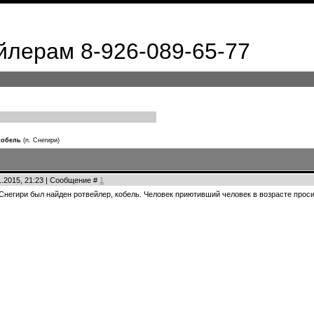
лерам 8-926-089-65-77
кобель
(п. Снегири)
01.2015, 21:23 | Сообщение #
1
. Снегири был найден ротвейлер, кобель. Человек приютивший человек в возрасте прос