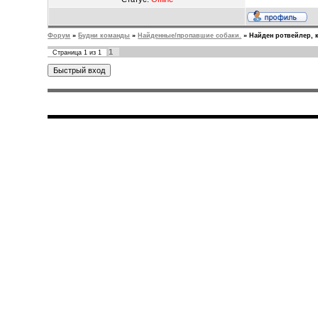
Форум
»
Будни команды
»
Найденные/пропавшие собаки.
»
Найден ротвейлер, 
1
Страница
1
из
1