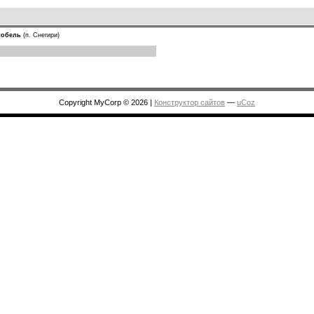
кобель
(п. Снегири)
Copyright MyCorp © 2026
|
Конструктор сайтов
—
uCoz