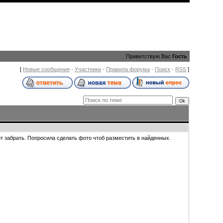
Приветствую Вас
Гость
[
Новые сообщения
·
Участники
·
Правила форума
·
Поиск
·
RSS
]
ит забрать. Попросила сделать фото чтоб разместить в найденных.