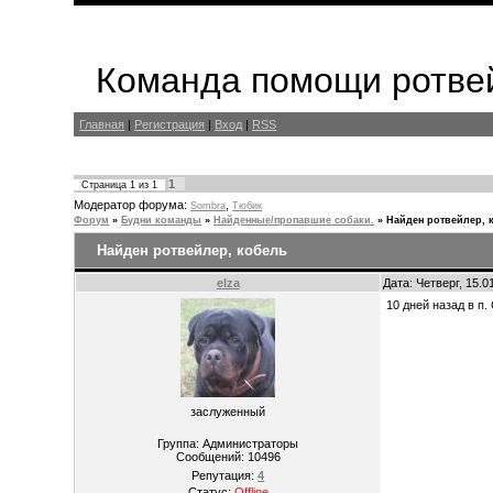
Команда помощи ротвей
Главная
|
Регистрация
|
Вход
|
RSS
1
Страница
1
из
1
Модератор форума:
,
Sombra
Тюбик
Форум
»
Будни команды
»
Найденные/пропавшие собаки.
»
Найден ротвейлер, 
Найден ротвейлер, кобель
elza
Дата: Четверг, 15.
10 дней назад в п
заслуженный
Группа: Администраторы
Сообщений:
10496
Репутация:
4
Статус:
Offline