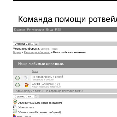
Команда помощи ротвейл
Главная
|
Регистрация
|
Вход
|
RSS
1
Страница
1
из
1
Модератор форума:
,
Sombra
Тюбик
Форум
»
Разговоры обо всем.
»
Наши любимые животные.
Наши любимые животные.
Тема
не справляюсь с собой
ненависть к собаке
САНЯ (Сандра)
[
1
2
]
Наши любимые животные
В этом форуме тем:
2
. На странице показано тем:
2
.
1
Страница
1
из
1
Обычная тема (Есть новые сообщения)
Обычная тема
Обычная тема (Нет новых сообщений)