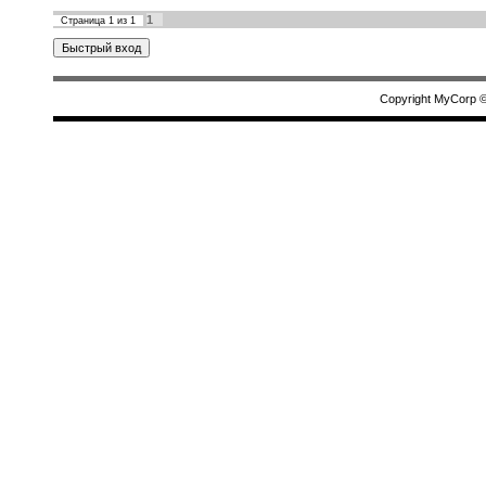
1
Страница
1
из
1
Copyright MyCorp 