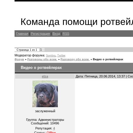
Команда помощи ротвейл
Главная
|
Регистрация
|
Вход
|
RSS
1
Страница
1
из
1
Модератор форума:
,
Sombra
Тюбик
Форум
»
Разговоры обо всем.
»
Разговору обо всем.
»
Видео о ротвейлерах
Видео о ротвейлерах
elza
Дата: Пятница, 20.06.2014, 13:37 | С
заслуженный
Группа: Администраторы
Сообщений:
10496
Репутация:
4
Статус:
Offline