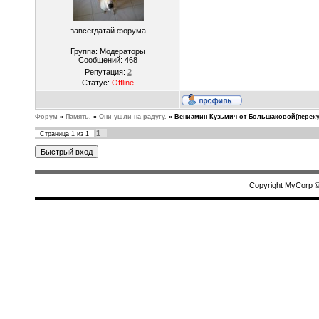
завсегдатай форума
Группа: Модераторы
Сообщений:
468
Репутация:
2
Статус:
Offline
Форум
»
Память.
»
Они ушли на радугу.
»
Вениамин Кузьмич от Большаковой(переку
1
Страница
1
из
1
Copyright MyCorp 