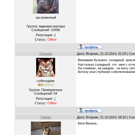
заслуженный
Группа: Администраторы
Сообщений:
10496
Репутация:
4
Статус:
Offline
Сильва
Дата: Вторник, 21.10.2014, 01:03 | С
Вениамин Кузьмич, солидный, краси
Настолько солидный, что имя с отч
На снимках, на каждом - он весь св
Антону мои глубокие соболезнования
собеседник
Группа: Проверенные
Сообщений:
54
Репутация:
1
Статус:
Offline
Тюбик
Дата: Вторник, 21.10.2014, 06:52 | С
Беги Венька...