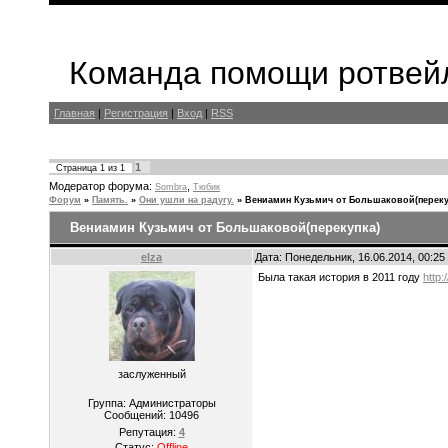
Команда помощи ротвейл
Главная
|
Регистрация
|
Вход
|
RSS
1
Страница
1
из
1
Модератор форума:
,
Sombra
Тюбик
Форум
»
Память.
»
Они ушли на радугу.
»
Вениамин Кузьмич от Большаковой(переку
Вениамин Кузьмич от Большаковой(перекупка)
elza
Дата: Понедельник, 16.06.2014, 00:2
Была такая история в 2011 году
http
заслуженный
Группа: Администраторы
Сообщений:
10496
Репутация:
4
Статус:
Offline