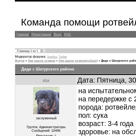
Команда помощи ротвейл
Главная
|
Регистрация
|
Вход
|
RSS
1
Страница
1
из
1
Модератор форума:
,
Sombra
Тюбик
Форум
»
Они нашли хозяина
»
Они нашли хозяина(собаки)
»
Диди с Шатурского рай
Диди с Шатурского района
Дата: Пятница, 3
elza
на испытательном
на передержке с 
порода: ротвейле
пол: сука
заслуженный
возраст: 3-4 года
Группа: Администраторы
здоровье: на обс
Сообщений:
10496
Репутация:
4