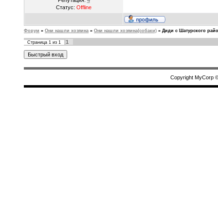
Репутация:
4
Статус:
Offline
Форум
»
Они нашли хозяина
»
Они нашли хозяина(собаки)
»
Диди с Шатурского рай
1
Страница
1
из
1
Copyright MyCorp 