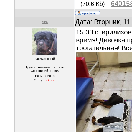
·
640158
(70.6 Kb)
Дата: Вторник, 11
elza
15.03 стерилизов
время! Девочка п
трогательная! Вс
заслуженный
Группа: Администраторы
Сообщений:
10496
Репутация:
4
Статус:
Offline