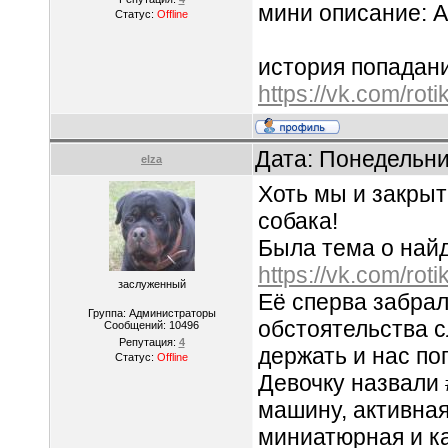
мини описание: А
Статус:
Offline
история попадани
https://vk.com/r
Дата: Понедельни
elza
Хоть мы и закрыт
собака!
Была тема о най
https://vk.com/r
заслуженный
Её сперва забрал
Группа: Администраторы
обстоятельства с
Сообщений:
10496
Репутация:
4
держать и нас по
Статус:
Offline
Девочку назвали
машину, активная
миниатюрная и ка