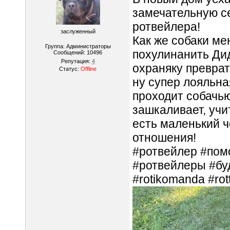
замечательную се
ротвейлера!
заслуженный
Как же собаки ме
Группа: Администраторы
похулинанить Дид
Сообщений:
10496
Репутация:
4
охраняку преврат
Статус:
Offline
ну супер лояльна
проходит собачью
зашкаливает, учи
есть маленький ч
отношения!
#ротвейлер #пом
#ротвейлеры #будн
#rotikomanda #rott