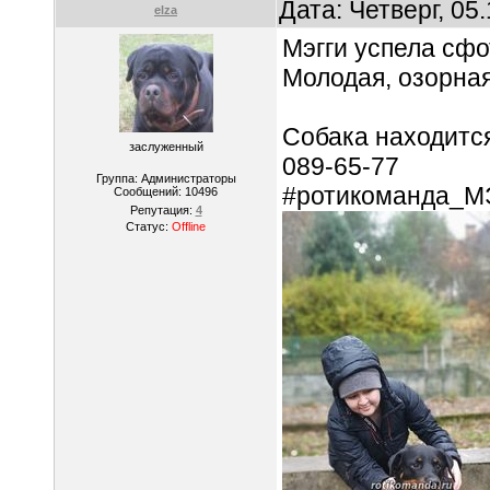
Дата: Четверг, 05
elza
Мэгги успела сф
Молодая, озорная
Собака находится
заслуженный
089-65-77
Группа: Администраторы
#ротикоманда_МЭ
Сообщений:
10496
Репутация:
4
Статус:
Offline