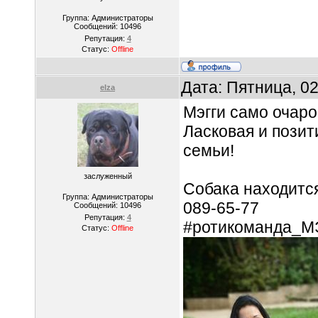
Группа: Администраторы
Сообщений:
10496
Репутация:
4
Статус:
Offline
Дата: Пятница, 0
elza
Мэгги само очар
Ласковая и позит
семьи!
заслуженный
Собака находится
Группа: Администраторы
089-65-77
Сообщений:
10496
Репутация:
4
#ротикоманда_МЭ
Статус:
Offline