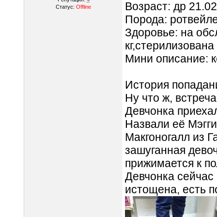
Возраст: др 21.0
Статус:
Offline
Порода: ротвейл
Здоровье: на обс
кг,стерилизована
Мини описание: к
История попадан
Ну что ж, встреч
Девчонка приехал
Назвали её Мэгги
Макгоногалл из Г
зашуганная девоч
прижимается к по
Девчонка сейчас 
истощена, есть п