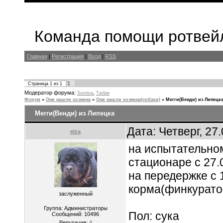
Команда помощи ротвейл
Главная
|
Регистрация
|
Вход
|
RSS
1
Страница
1
из
1
Модератор форума:
,
Sombra
Тюбик
Форум
»
Они нашли хозяина
»
Они нашли хозяина(собаки)
»
Мегги(Венди) из Липецк
Мегги(Венди) из Липецка
Дата: Четверг, 27
elza
на испытательном
стационаре с 27.
на передержке с 
корма(финкурато
заслуженный
Группа: Администраторы
Пол: сука
Сообщений:
10496
Репутация:
4