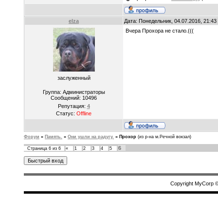
elza
Дата: Понедельник, 04.07.2016, 21:4
Вчера Прохора не стало.(((
заслуженный
Группа: Администраторы
Сообщений:
10496
Репутация:
4
Статус:
Offline
Форум
»
Память.
»
Они ушли на радугу.
»
Прохор
(из р-на м.Речной вокзал)
6
Страница
6
из
6
«
1
2
3
4
5
Copyright MyCorp 