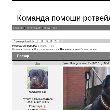
Команда помощи ротвейл
Главная
|
Регистрация
|
Вход
|
RSS
6
Страница
6
из
6
«
1
2
3
4
5
Модератор форума:
,
Sombra
Тюбик
Форум
»
Память.
»
Они ушли на радугу.
»
Прохор
(из р-на м.Речной вокзал)
Прохор
elza
Дата: Понедельник, 15.06.2015, 00:5
заслуженный
Группа: Администраторы
Сообщений:
10496
Репутация:
4
Статус:
Offline