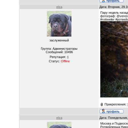
elza
Дата: Вторник, 29.
Пару недель наза
фотограф: @veresk
#rottweiler #ротв
заслуженный
Группа: Администраторы
Сообщений:
10496
Репутация:
4
Статус:
Offline
Прикрепления:
elza
Дата: Понедельник,
Москва и Подмоск
Ротвейлерша Нико