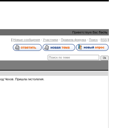
Приветствую Вас
Гость
[
Новые сообщения
·
Участники
·
Правила форума
·
Поиск
·
RSS
]
од Чехов. Пришла гистология.