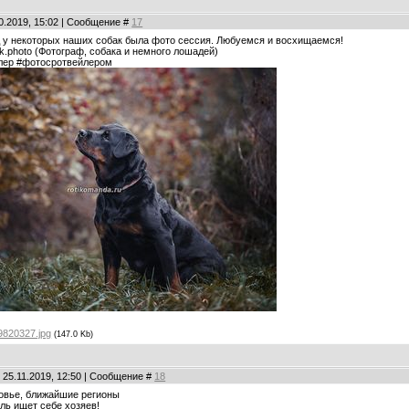
10.2019, 15:02 | Сообщение #
17
д у некоторых наших собак была фото сессия. Любуемся и восхищаемся!
.photo (Фотограф, собака и немного лошадей)
ейлер #фотосротвейлером
9820327.jpg
(147.0 Kb)
 25.11.2019, 12:50 | Сообщение #
18
овье, ближайшие регионы
ль ищет себе хозяев!