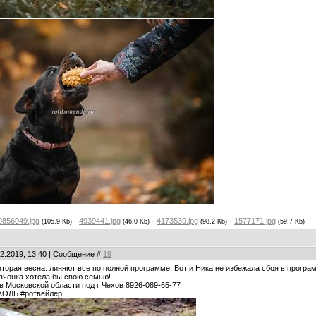
9856049.jpg
·
4939441.jpg
·
4173539.jpg
·
1577171.jpg
(105.9 Kb)
(46.0 Kb)
(98.2 Kb)
(59.7 Kb)
12.2019, 13:40 | Сообщение #
19
вторая весна: линяют все по полной программе. Вот и Ника не избежала сбоя в програм
вчонка хотела бы свою семью!
в Московской области под г Чехов 8926-089-65-77
КОЛЬ #ротвейлер