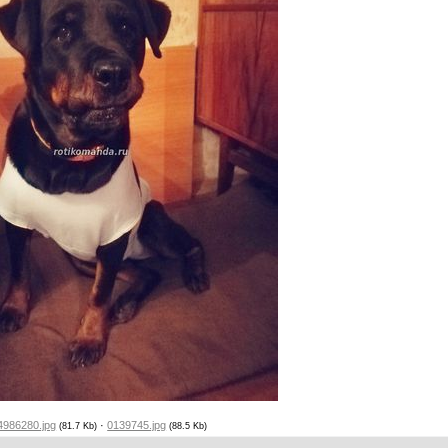
4986280.jpg
·
0139745.jpg
(81.7 Kb)
(88.5 Kb)