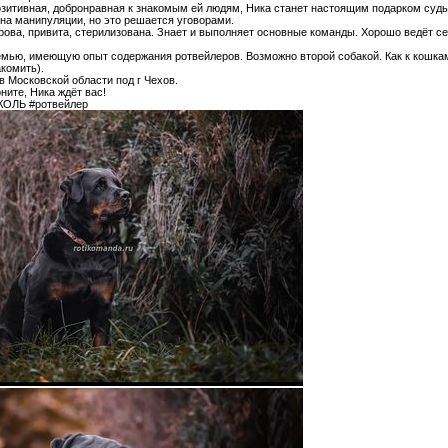
зитивная, добронравная к знакомым ей людям, Ника станет настоящим подарком судь
на манипуляции, но это решается уговорами.
дорова, привита, стерилизована. Знает и выполняет основные команды. Хорошо ведёт се
емью, имеющую опыт содержания ротвейлеров. Возможно второй собакой. Как к кошкам
комить).
в Московской области под г Чехов.
ните, Ника ждёт вас!
КОЛЬ #ротвейлер