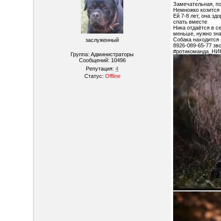
Замечательная, по
Немножко козится 
Ей 7-8 лет, она з
спать вместе
Ника отдаётся в с
меньше, нужно зна
Собака находится 
заслуженный
8926-089-65-77 зво
#ротикоманда_НИ
Группа: Администраторы
Сообщений:
10496
Репутация:
4
Статус:
Offline