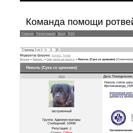
Команда помощи ротвей
Главная
|
Регистрация
|
Вход
|
RSS
2
Страница
2
из
2
«
1
Модератор форума:
,
Sombra
Тюбик
Форум
»
Память.
»
Они ушли на радугу.
»
Николь (Сука со щенками)
(Солнечногор
Николь (Сука со щенками)
elza
Дата: Понедельник,
Николь сняли швы 
#ротикоманда_НИК
заслуженный
Группа: Администраторы
Сообщений:
10496
Репутация:
4
Статус:
Offline