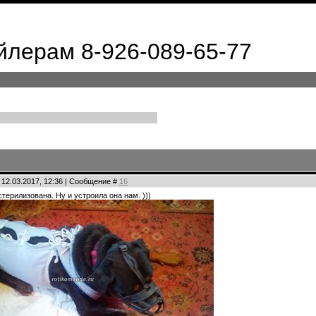
лерам 8-926-089-65-77
 12.03.2017, 12:36 | Сообщение #
16
терилизована. Ну и устроила она нам. )))