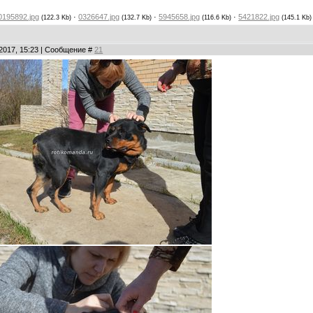
0195892.jpg
·
0326647.jpg
·
5945658.jpg
·
5421822.jpg
(122.3 Kb)
(132.7 Kb)
(116.6 Kb)
(145.1 Kb)
.2017, 15:23 | Сообщение #
21