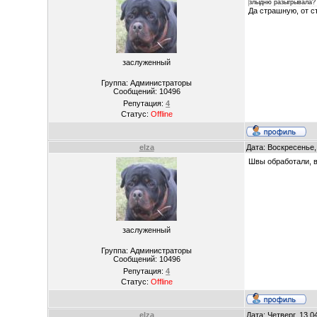
злыдню разыгрывала?
Да страшную, от с
заслуженный
Группа: Администраторы
Сообщений:
10496
Репутация:
4
Статус:
Offline
elza
Дата: Воскресенье,
Швы обработали, 
заслуженный
Группа: Администраторы
Сообщений:
10496
Репутация:
4
Статус:
Offline
elza
Дата: Четверг, 13.