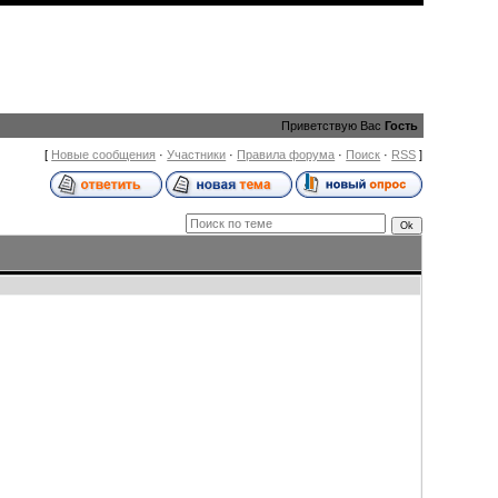
Приветствую Вас
Гость
[
Новые сообщения
·
Участники
·
Правила форума
·
Поиск
·
RSS
]