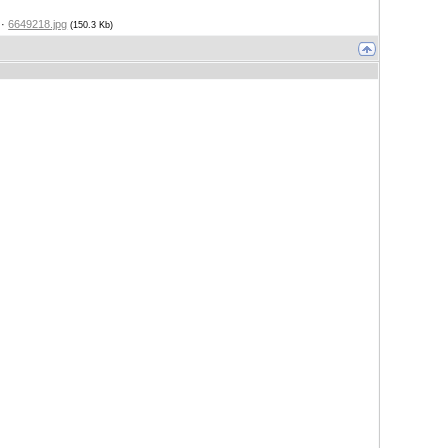
·
6649218.jpg
(150.3 Kb)