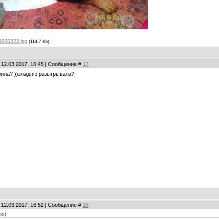
9666323.jpg
(114.7 Kb)
 12.03.2017, 16:45 | Сообщение #
17
роила? ))злыдню разыгрывала?
 12.03.2017, 16:52 | Сообщение #
18
)