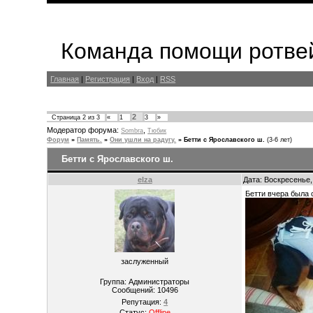
Команда помощи ротвей
Главная
|
Регистрация
|
Вход
|
RSS
2
Страница
2
из
3
«
1
3
»
Модератор форума:
,
Sombra
Тюбик
Форум
»
Память.
»
Они ушли на радугу.
»
Бетти с Ярославского ш.
(3-6 лет)
Бетти с Ярославского ш.
elza
Дата: Воскресенье,
Бетти вчера была с
заслуженный
Группа: Администраторы
Сообщений:
10496
Репутация:
4
Статус:
Offline