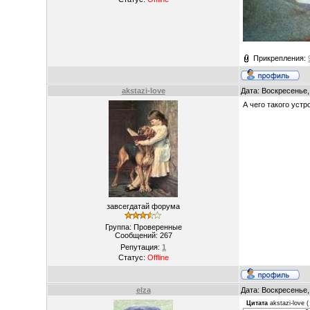
Прикрепления:
akstazi-love
Дата: Воскресенье,
А чего такого уст
завсегдатай форума
Группа: Проверенные
Сообщений:
267
Репутация:
1
Статус:
Offline
elza
Дата: Воскресенье,
Цитата
akstazi-love
(