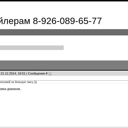
лерам 8-926-089-65-77
 21.12.2014, 19:51 | Сообщение #
31
 похожей на большую таксу )))
овки домиком..