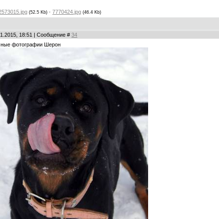
2573015.jpg
·
7770424.jpg
(52.5 Kb)
(46.4 Kb)
01.2015, 18:51 | Сообщение #
34
сные фотографии Шерон