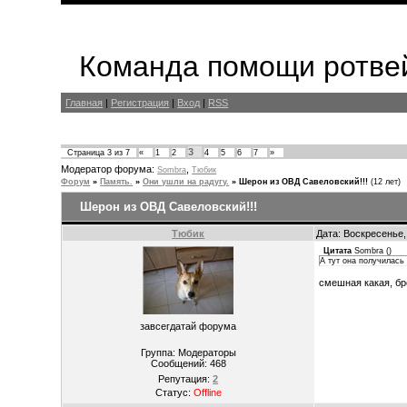
Команда помощи ротвей
Главная
|
Регистрация
|
Вход
|
RSS
3
Страница
3
из
7
«
1
2
4
5
6
7
»
Модератор форума:
,
Sombra
Тюбик
Форум
»
Память.
»
Они ушли на радугу.
»
Шерон из ОВД Савеловский!!!
(12 лет)
Шерон из ОВД Савеловский!!!
Тюбик
Дата: Воскресенье,
Цитата
Sombra
(
)
А тут она получилась
смешная какая, бр
завсегдатай форума
Группа: Модераторы
Сообщений:
468
Репутация:
2
Статус:
Offline