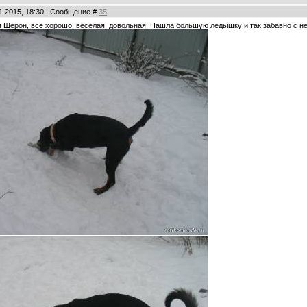
01.2015, 18:30 | Сообщение #
35
 Шерон, все хорошо, веселая, довольная. Нашла большую ледышку и так забавно с не