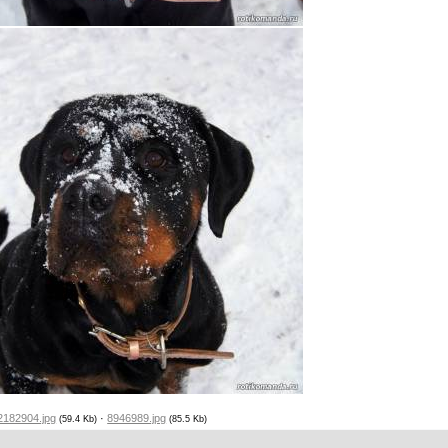
2182904.jpg
·
8946989.jpg
(59.4 Kb)
(85.5 Kb)