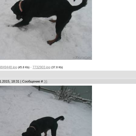
9849448.jpg
·
7732903.jpg
(45.8 Kb)
(37.8 Kb)
01.2015, 18:31 | Сообщение #
36