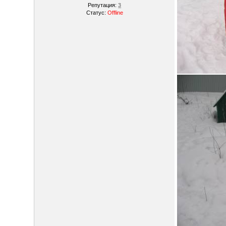
Репутация:
3
Статус:
Offline