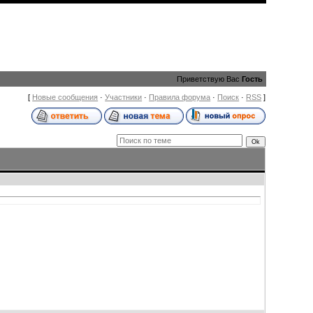
Приветствую Вас
Гость
[
Новые сообщения
·
Участники
·
Правила форума
·
Поиск
·
RSS
]