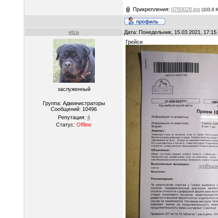
Прикрепления:
0760028.jpg
(103.8 
elza
Дата: Понедельник, 15.03.2021, 17:1
Грейси
заслуженный
Группа: Администраторы
Сообщений:
10496
Репутация:
4
Статус:
Offline