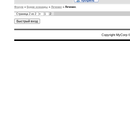
Форум
»
Будни команды
»
Лечение
»
Лечение.
2
Страница
2
из
2
«
1
Copyright MyCorp 