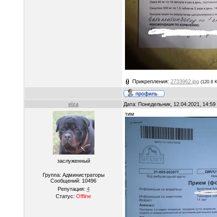
Прикрепления:
2733962.jpg
(120.8 
elza
Дата: Понедельник, 12.04.2021, 14:5
тим
заслуженный
Группа: Администраторы
Сообщений:
10496
Репутация:
4
Статус:
Offline