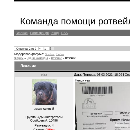
Команда помощи ротвейл
Главная
|
Регистрация
|
Вход
|
RSS
2
Страница
2
из
2
«
1
Модератор форума:
,
Sombra
Тюбик
Форум
»
Будни команды
»
Лечение
»
Лечение.
Лечение.
elza
Дата: Пятница, 05.03.2021, 18:09 | С
Ненси узи
заслуженный
Группа: Администраторы
Сообщений:
10496
Репутация:
4
Статус:
Offline