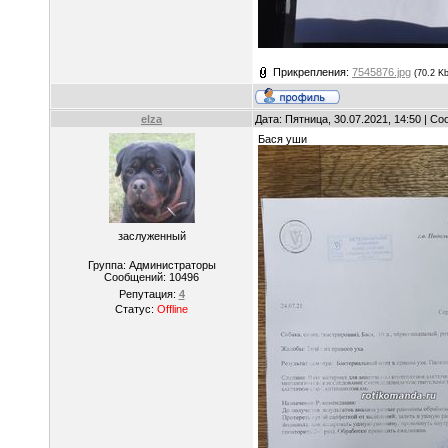
Прикрепления:
7545876.jpg
(70.2 Kb
elza
Дата: Пятница, 30.07.2021, 14:50 | С
Бася уши
заслуженный
Группа: Администраторы
Сообщений:
10496
Репутация:
4
Статус:
Offline