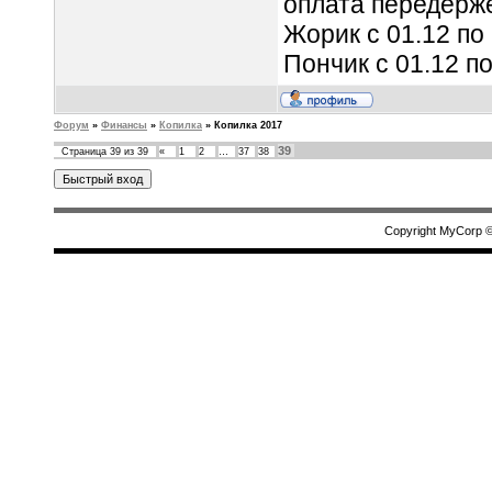
оплата передерж
Жорик с 01.12 по 
Пончик с 01.12 по
Форум
»
Финансы
»
Копилка
»
Копилка 2017
39
Страница
39
из
39
«
1
2
…
37
38
Copyright MyCorp 