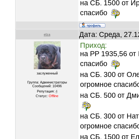
на СБ. 1500 от И
спасибо
Дата: Среда, 27.
elza
Приход:
на РР 1935,56 от
спасибо
на СБ. 300 от Ол
заслуженный
Группа: Администраторы
огромное спасиб
Сообщений:
10496
Репутация:
4
на СБ. 500 от Дм
Статус:
Offline
на СБ. 300 от На
огромное спасиб
на СБ. 1500 от 