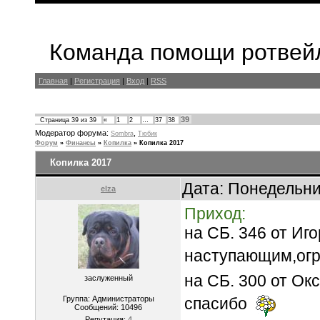
Команда помощи ротвейл
Главная
|
Регистрация
|
Вход
|
RSS
39
Страница
39
из
39
«
1
2
…
37
38
Модератор форума:
,
Sombra
Тюбик
Форум
»
Финансы
»
Копилка
»
Копилка 2017
Копилка 2017
Дата: Понедельни
elza
Приход:
на СБ. 346 от Иго
наступающим,ог
на СБ. 300 от Ок
заслуженный
Группа: Администраторы
спасибо
Сообщений:
10496
Репутация:
4